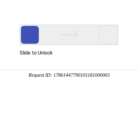
试仪,低压母线槽优德官网网址入口综合测试仪-青岛合众电子有