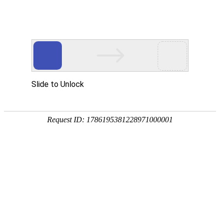
优德官网网址入口
热烈祝贺优德官网网址入口_综合测试仪,电器安全性能综合测
试仪,低压母线槽优德官网网址入口综合测试仪-青岛合众电子
有限公司建站成功！
加入收藏
网站首页
联系我们
在线留言
网站首页
公司简介
产品展示
行业资讯
工作现场