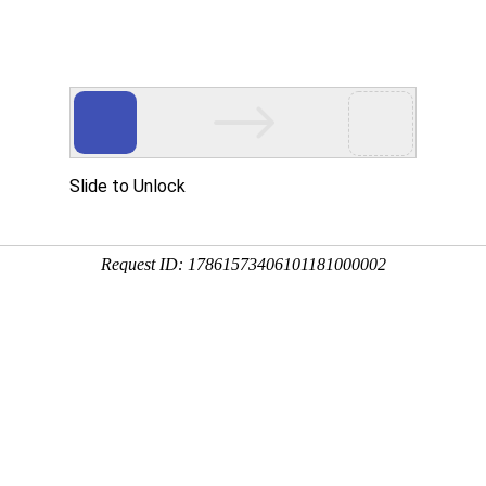
试仪,低压母线槽优德官网网址入口综合测试仪-青岛合众电子有