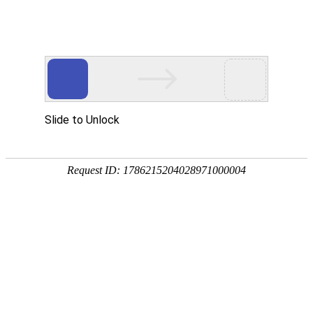
优德官网网址入口
热烈祝贺优德官网网址入口_综合测试仪,电器安全性能综合测
试仪,低压母线槽优德官网网址入口综合测试仪-青岛合众电子
有限公司建站成功！
加入收藏
网站首页
联系我们
在线留言
网站首页
公司简介
产品展示
行业资讯
工作现场