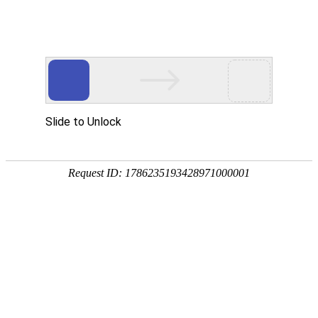
优德官网网址入口
热烈祝贺优德官网网址入口_综合测试仪,电器安全性能综合测
试仪,低压母线槽优德官网网址入口综合测试仪-青岛合众电子
有限公司建站成功！
加入收藏
网站首页
联系我们
在线留言
网站首页
公司简介
产品展示
行业资讯
工作现场