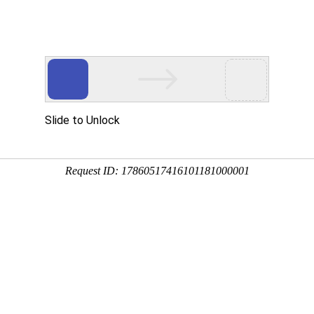
试仪,低压母线槽优德官网网址入口综合测试仪-青岛合众电子有